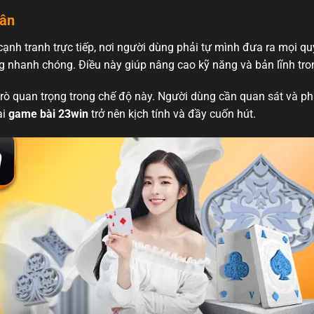
hân
nh tranh trực tiếp, nơi người dùng phải tự mình đưa ra mọi quy
 nhanh chóng. Điều này giúp nâng cao kỹ năng và bản lĩnh tron
 trò quan trọng trong chế độ này. Người dùng cần quan sát và 
ại
game bài 23win
trở nên kịch tính và đầy cuốn hút.