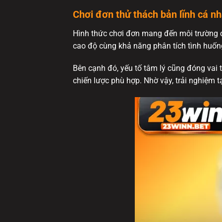
Chơi đơn thử thách bản lĩnh cá n
Hình thức chơi đơn mang đến môi trường cạ
cao độ cùng khả năng phân tích tình huống
Bên cạnh đó, yếu tố tâm lý cũng đóng vai
chiến lược phù hợp. Nhờ vậy, trải nghiệm t