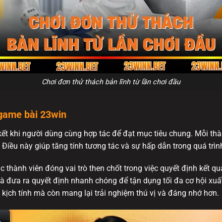
Chơi đơn thử thách bản lĩnh từ lần chơi đầu
 game bài 23win
kết khi người dùng cùng hợp tác để đạt mục tiêu chung. Mỗi thàn
 Điều này giúp tăng tính tương tác và sự hấp dẫn trong quá trìn
c thành viên đóng vai trò then chốt trong việc quyết định kết 
 và đưa ra quyết định nhanh chóng để tận dụng tối đa cơ hội xuấ
n kịch tính mà còn mang lại trải nghiệm thú vị và đáng nhớ hơn.