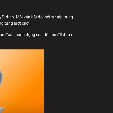
ết định. Mỗi ván bài đòi hỏi sự tập trung
g từng lượt chơi.
phán đoán hành động của đối thủ để đưa ra