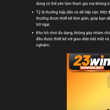
dùng có thể yên tâm tham gia mà không lo b
Tỷ lệ thưởng hấp dẫn và dễ tiếp cận: Một 
thưởng được thiết kế đơn giản, giúp bạn dễ
trở ngại.
Kho trò chơi đa dạng, không gây nhàm chán:
đều được thiết kế với giao diện bắt mắt v
nghiệm.