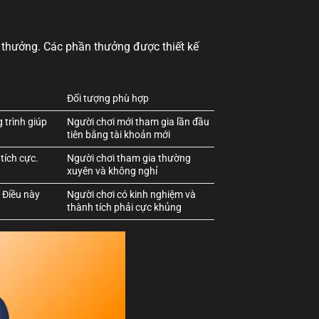
 thưởng. Các phần thưởng được thiết kế
Đối tượng phù hợp
 trình giúp
Người chơi mới tham gia lần đầu
tiên bằng tài khoản mới
tích cực.
Người chơi tham gia thường
xuyên và không nghỉ
 Điều này
Người chơi có kinh nghiệm và
thành tích phải cực khủng