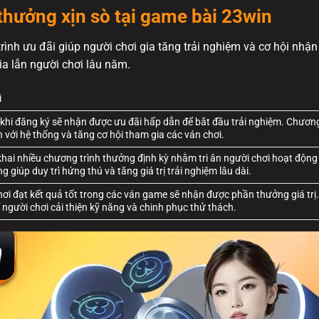
thưởng xịn sò tại game bài 23win
nh ưu đãi giúp người chơi gia tăng trải nghiệm và cơ hội nhận
a lẫn người chơi lâu năm.
i
khi đăng ký sẽ nhận được ưu đãi hấp dẫn để bắt đầu trải nghiệm. Chương
với hệ thống và tăng cơ hội tham gia các ván chơi.
khai nhiều chương trình thưởng định kỳ nhằm tri ân người chơi hoạt động 
 giúp duy trì hứng thú và tăng giá trị trải nghiệm lâu dài.
i đạt kết quả tốt trong các ván game sẽ nhận được phần thưởng giá trị.
 người chơi cải thiện kỹ năng và chinh phục thử thách.